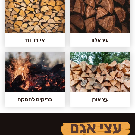
עץ אלון
איירון ווד
עץ אורן
בריקים להסקה