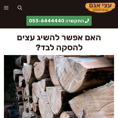
דלג
תפ
תוכן
התקשרו: 053-6444440
האם אפשר להשיג עצים
להסקה לבד?