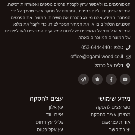
המפורסמים בו ולאפשר ערוץ לקבלת פרטים נוספים ואפשרויות רכישה.
המידע שניתן נכון ליום כתיבתו, ומבוסס על מחקר אישי שנערך על ידי
המחבר. המידע איננו מייצג בהכרח את השירות, המוצר, את הפרטים
הטכניים הכלולים בו או את המחיר הנזכר לצידו. כדי לקבל את מלוא
המידע הרלוונטי על המוצרים יש לפנות למשווקים המורשים ו/או ליצרנים
של המוצרים המוזכרים באתר.
טלפון: 053-6444440
office@agami-wood.co.il
דלית אל-כרמל
מידע שימושי
עצים להסקה
סוגי עצים להסקה
עץ אלון
מחירון עצים להסקה
איירון ווד
אודות עצי אגם
גלילי עץ דחוס
יצירת קשר
עץ אקליפטוס