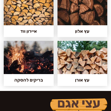
עץ אלון
איירון ווד
עץ אורן
בריקים להסקה