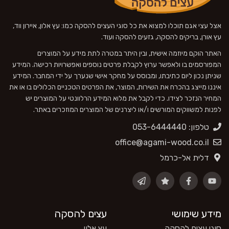
אצל עצי אגם תוכלו למצוא את כל סוגי העצים להסקה כמו: עץ אלון, איירון ווד,
עץ אורן, בריקים להסקה, גזעים להסקה ועוד.
האתר הוקם מיוזמה אישית, ובין היתר במטרה לתת מידע על המוצרים
המפורסמים בו ולאפשר ערוץ לקבלת פרטים נוספים ואפשרויות רכישה. המידע
שניתן נכון ליום כתיבתו, ומבוסס על מחקר אישי שנערך על ידי המחבר. המידע
איננו מייצג בהכרח את השירות, המוצר, את הפרטים הטכניים הכלולים בו או את
המחיר הנזכר לצידו. כדי לקבל את מלוא המידע הרלוונטי על המוצרים יש
לפנות למשווקים המורשים ו/או ליצרנים של המוצרים המוזכרים באתר.
טלפון: 053-6444440
office@agami-wood.co.il
דלית אל-כרמל
מידע שימושי
עצים להסקה
סוגי עצים להסקה
עץ אלון