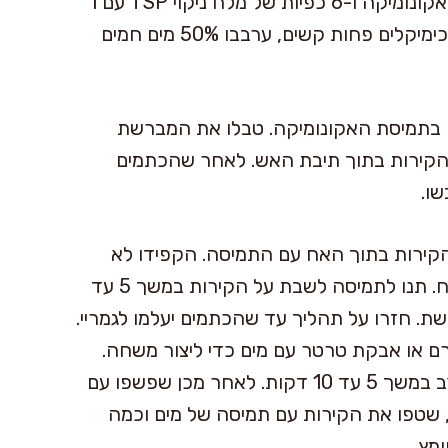
את הפיח והאפר, לאחר מכן ערבבו יחד 1 כוס אקונומיקה ו-6 כפיות של מלח ניקוי TSP עם 1
ליטר מים בדלי. אם אתם מעדיפים להשתמש בכימיקלים פחות קשים, ערבבו 50% מים חמים
 בתמיסת האקונומיקה. טבלו את המברשת
הקירות בתוך תיבת האש. לאחר שהכתמים
שו.
קירות בתוך האח עם התמיסה. הקפידו לא
לרסס אותו על משטחי עץ שנמצאים מסביב לאח. תנו לתמיסה לשבת על הקירות במשך 5 עד
ת. חזרו על תהליך עד שהכתמים יעלמו לגמריי.
במיוחד, ערבבו יחד 2 כפות קרם או אבקת טרטר עם מים כדי ליצור משחה.
מירחו את המשחה על הכתם והניחו לו להתייצב במשך 5 עד 10 דקות. לאחר מכן שפשפו עם
 שטפו את הקירות עם תמיסה של מים וכמה
מץ.