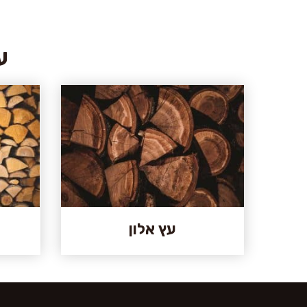
ע
עץ אלון