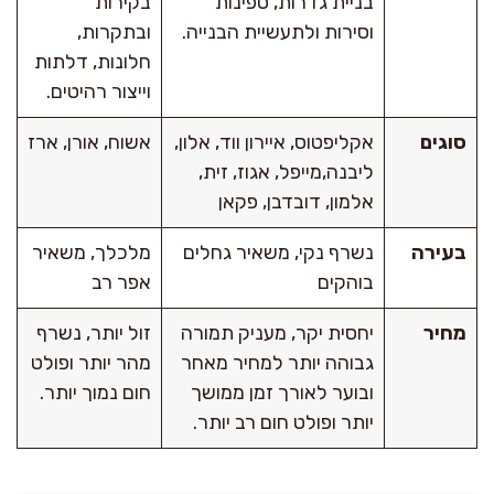
בניית גדרות, ספינות
בקירות
וסירות ולתעשיית הבנייה.
ובתקרות,
חלונות, דלתות
וייצור רהיטים.
סוגים
אקליפטוס, איירון ווד, אלון,
אשוח, אורן, ארז
ליבנה,מייפל, אגוז, זית,
אלמון, דובדבן, פקאן
בעירה
נשרף נקי, משאיר גחלים
מלכלך, משאיר
בוהקים
אפר רב
מחיר
יחסית יקר, מעניק תמורה
זול יותר, נשרף
גבוהה יותר למחיר מאחר
מהר יותר ופולט
ובוער לאורך זמן ממושך
חום נמוך יותר.
יותר ופולט חום רב יותר.